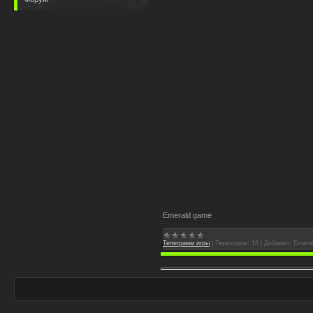
Emerald game
Телеграмм игры
|
Переходов:
18
|
Добавил:
Emera