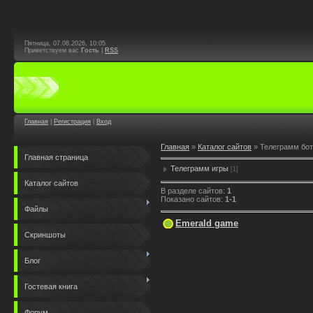
Пятница, 07.08.2026, 10:05
Приветствуем вас
Гость
|
RSS
Главная
|
Регистрация
|
Вход
Главная
»
Каталог сайтов
»
Телеграмм бо
Главная страница
Телеграмм игры
[1]
Каталог сайтов
В разделе сайтов
:
1
Показано сайтов
:
1-1
Файлы
Emerald game
Скриншоты
Блог
Гостевая книга
Форум